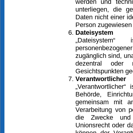
werden und techn
unterliegen, die g
Daten nicht einer ide
Person zugewiesen
Dateisystem
„Dateisystem“ 
personenbezogene
zugänglich sind, u
dezentral oder 
Gesichtspunkten geo
Verantwortlicher
„Verantwortlicher“ 
Behörde, Einricht
gemeinsam mit an
Verarbeitung von p
die Zwecke und 
Unionsrecht oder d
können der Verant