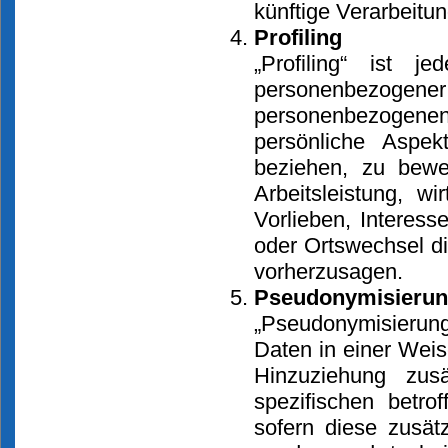
künftige Verarbeitu
Profiling
„Profiling“ ist j
personenbezogene
personenbezogene
persönliche Aspek
beziehen, zu bewe
Arbeitsleistung, wi
Vorlieben, Interesse
oder Ortswechsel di
vorherzusagen.
Pseudonymisieru
„Pseudonymisierung
Daten in einer Wei
Hinzuziehung zusä
spezifischen betr
sofern diese zusät